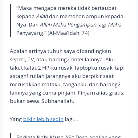
“Maka mengapa mereka tidak bertaubat
kepada
Allah
dan memohon ampun kepada-
Nya. Dan
Allah Maha Pengampun
lagi
Maha
Penyayang.” [Al-Maa’idah: 74]
Apalah artinya tubuh saya dibandingkan
seprei, TV, atau barang2 hotel lainnya. Aku
takut kalau2 HP-ku rusak, laptopku rusak, tapi
astaghfirullah jarangnya aku berpikir saat
merusakkan mataku, tanganku, dan barang2
lainnya yang cuma pinjam. Pinjam alias gratis,
bukan sewa. Subhanallah.
Yang
bikin lebih sedih
lagi…
Berkata Nabi Musa AS:” Dosa apakah yang