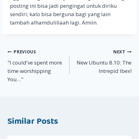
posting ini bisa jadi pengingat untuk diriku
sendiri; kalo bisa berguna bagi yang lain
tambah alhamdulillaah lagi. Amiin.
Post
PREVIOUS
NEXT
"I could've spent more
New Ubuntu 8.10: The
navigation
time worshipping
Intrepid Ibex!
You…"
Similar Posts