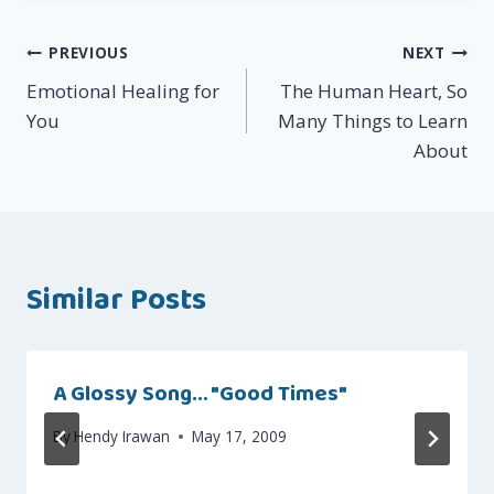
Post
PREVIOUS
NEXT
Emotional Healing for
The Human Heart, So
navigation
You
Many Things to Learn
About
Similar Posts
A Glossy Song… "Good Times"
By
Hendy Irawan
May 17, 2009