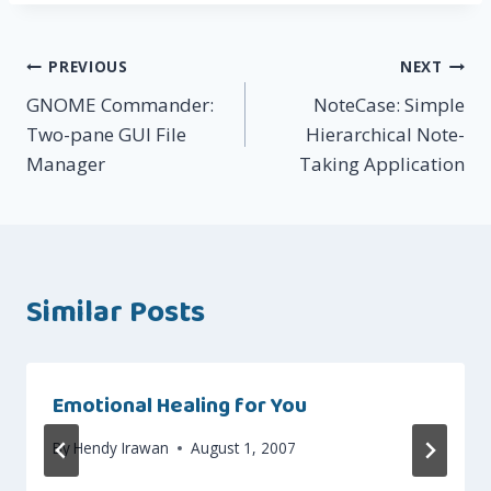
Post
PREVIOUS
NEXT
GNOME Commander:
NoteCase: Simple
navigation
Two-pane GUI File
Hierarchical Note-
Manager
Taking Application
Similar Posts
Emotional Healing for You
By
Hendy Irawan
August 1, 2007