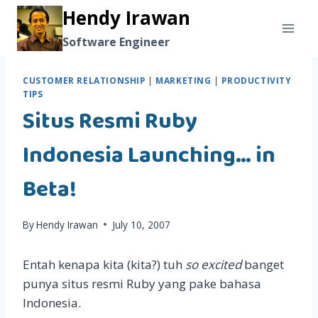
Skip
Hendy Irawan
to
Software Engineer
content
CUSTOMER RELATIONSHIP
|
MARKETING
|
PRODUCTIVITY
TIPS
Situs Resmi Ruby
Indonesia Launching… in
Beta!
By
Hendy Irawan
July 10, 2007
Entah kenapa kita (kita?) tuh
so excited
banget
punya situs resmi Ruby yang pake bahasa
Indonesia.