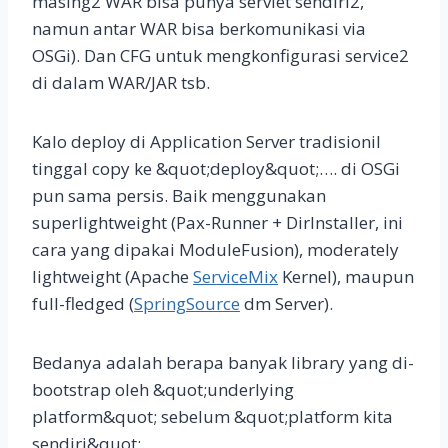
masing2 WAR bisa punya servlet sendiri2,
namun antar WAR bisa berkomunikasi via
OSGi). Dan CFG untuk mengkonfigurasi service2
di dalam WAR/JAR tsb.
Kalo deploy di Application Server tradisionil
tinggal copy ke &quot;deploy&quot;…. di OSGi
pun sama persis. Baik menggunakan
superlightweight (Pax-Runner + DirInstaller, ini
cara yang dipakai ModuleFusion), moderately
lightweight (Apache
ServiceMix
Kernel), maupun
full-fledged (
SpringSource
dm Server).
Bedanya adalah berapa banyak library yang di-
bootstrap oleh &quot;underlying
platform&quot; sebelum &quot;platform kita
sendiri&quot;.