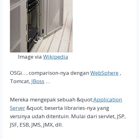
Image via
Wikipedia
OSGi…. comparison-nya dengan
WebSphere
,
Tomcat,
JBoss
…
Mereka mengepak sebuah &quot;
Application
Server
&quot; beserta libraries-nya yang
versinya udah ditentuin. Mulai dari servlet, JSP,
JSF, ESB, JMS, JMX, dll.