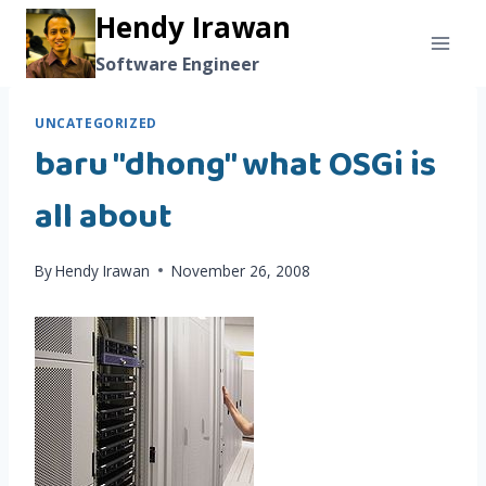
Skip
Hendy Irawan
to
Software Engineer
content
UNCATEGORIZED
baru "dhong" what OSGi is
all about
By
Hendy Irawan
November 26, 2008