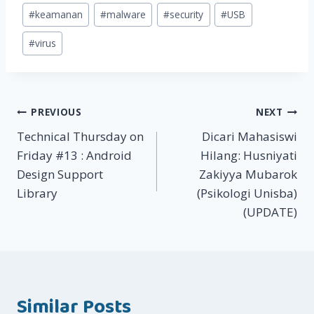
#
keamanan
#
malware
#
security
#
USB
#
virus
Post
PREVIOUS
NEXT
Technical Thursday on
Dicari Mahasiswi
navigation
Friday #13 : Android
Hilang: Husniyati
Design Support
Zakiyya Mubarok
Library
(Psikologi Unisba)
(UPDATE)
Similar Posts