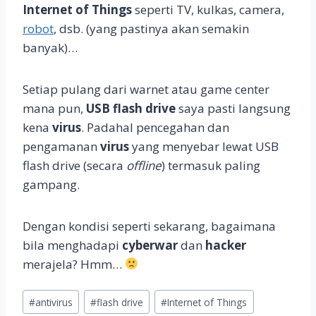
Internet of Things
seperti TV, kulkas, camera,
robot
, dsb. (yang pastinya akan semakin
banyak)…
Setiap pulang dari warnet atau game center
mana pun,
USB flash drive
saya pasti langsung
kena
virus
. Padahal pencegahan dan
pengamanan
virus
yang menyebar lewat USB
flash drive (secara
offline
) termasuk paling
gampang.
Dengan kondisi seperti sekarang, bagaimana
bila menghadapi
cyberwar
dan
hacker
merajela? Hmm…
Post
#
antivirus
#
flash drive
#
Internet of Things
Tags: