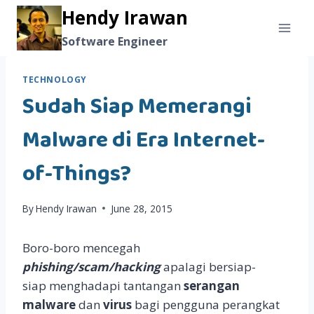
Skip
Hendy Irawan
to
Software Engineer
content
TECHNOLOGY
Sudah Siap Memerangi
Malware di Era Internet-
of-Things?
By
Hendy Irawan
June 28, 2015
Boro-boro mencegah
phishing/scam/hacking
apalagi bersiap-
siap menghadapi tantangan
serangan
malware
dan
virus
bagi pengguna perangkat