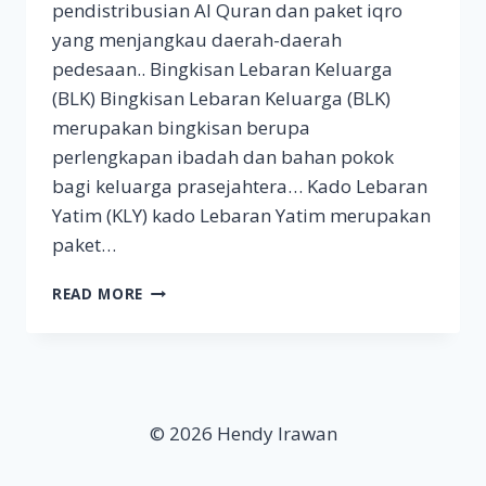
pendistribusian Al Quran dan paket iqro
yang menjangkau daerah-daerah
pedesaan.. Bingkisan Lebaran Keluarga
(BLK) Bingkisan Lebaran Keluarga (BLK)
merupakan bingkisan berupa
perlengkapan ibadah dan bahan pokok
bagi keluarga prasejahtera… Kado Lebaran
Yatim (KLY) kado Lebaran Yatim merupakan
paket…
BERBAGI
READ MORE
SENYUM
RAMADHAN
DENGAN
DONASI
KE
RUMAH
© 2026 Hendy Irawan
ZAKAT