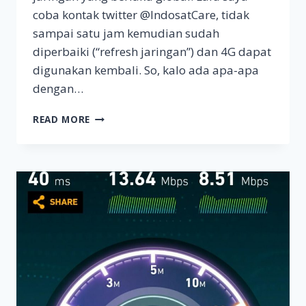
coba kontak twitter @IndosatCare, tidak
sampai satu jam kemudian sudah
diperbaiki (“refresh jaringan”) dan 4G dapat
digunakan kembali. So, kalo ada apa-apa
dengan…
INDOSAT
READ MORE
IM3
4G
LTE
TIDAK
DAPAT
SINYAL
/
MENGHILANG?